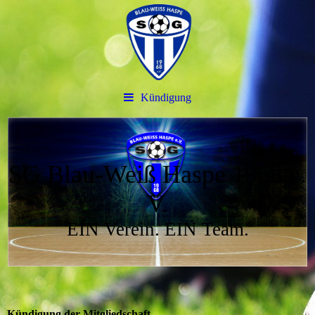
Kündigung
SG Blau-Weiß Haspe 1968 e.
V.
EIN Verein. EIN Team.
Kündigung der Mitgliedschaft