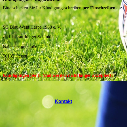
Bitte schicken Sie Ihr Kündigungsschreiben
per Einschreiben
an:
SG Blau-Weiß Haspe 1968 e. V.
z. Hd. Frau Jünger-Schmidt
Gabelsbergerstraße 57
58135 Hagen
Kündigungen per E-Mail werden nicht länger akzeptiert!
Kontakt